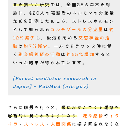
果を調べた研究
では、全国35の森林を対
象に、420人の被験者のホルモンの分泌量
などを計測したところ、ストレスホルモン
として知られる
コルチゾールの分泌量
は
約
12％減少
し、緊張を高める
交感神経の活
動
は
約7％減少
、一方でリラックス時に働
く
副交感神経の活動
は
約55％増加
すると
いった結果が得られています。
[Forest medicine research in
Japan] – PubMed (nih.gov)
さらに瞑想を行うと、
頭に浮かんでくる雑念を
客観的に見られるようになり
、
嫌な感情
や
イラ
イラ
・
ストレス
・
人間関係
に振り回されなくな