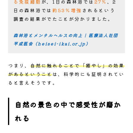
る免疫細胞
が、1日の森林浴では
27％
、2
日の森林浴では
約53％増強
されるという
調査の結果がでたことが分かりました。
森林浴とメンタルヘルスの向上 | 医療法人社団
平成医会 (heisei-ikai.or.jp)
つまり、
自然に触れることで「癒やし」の効果
があるということ
は、科学的にも証明されてい
ると言えそうです。
自然の景色の中で感受性が磨か
れる