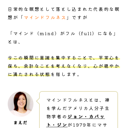
日常的な瞑想として落とし込まれた代表的な瞑
想が「
マインドフルネス
」ですが
「マインド（mind）がフル（full）になる」
とは、
今この瞬間に意識を集中することで、平常心を
保ち、余計なことを考えなくなり、心が穏やか
に満たされる状態
を指します。
マインドフルネスとは、禅
を学んだアメリカ人分子生
物学者の
ジョン・カバッ
ト・ジン
が1979年にマサ