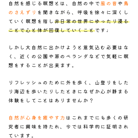
自然を感じる瞑想とは、自然の中で
風の音
や
鳥
のさえずり
を聞きながら、呼吸を徐々に深くし
ていく瞑想を指し
非日常の世界にゆったり浸る
ことで心と体が回復していくこと
です♩
しかし大自然に出かけようと意気込む必要はな
く、近くの公園や家のベランダなどで気軽に瞑
想をすることが出来ます。
リフレッシュのために外を歩く、山登りをした
り海辺を歩いたりしたときになぜか心が静まる
体験をしてことはありませんか？
自然が心身を癒やす力
はこれまでにも多くの研
究者に興味を持たれ、今では科学的に証明され
ています。