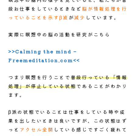
段お仕事をしているときなど
脳が情報処理を行
っていることを示すβ波
が
減少
しています。
実際に瞑想中の脳の活動を研究がこちら
>>Calming the mind –
Freemeditation.com<<
つまり瞑想を行うことで
普段行っている「情報
処理」が停止している状態
であることがわかり
ます。
β派の状態でいることは仕事をしている時や成
果を出したいときは良いですが、この状態はず
っと
アクセル全開
している感じですごく疲れて