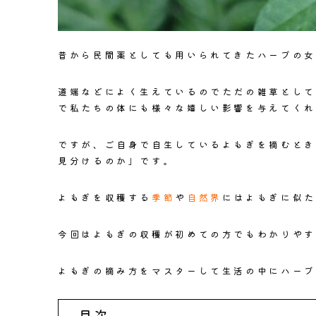
昔から民間薬としても用いられてきた
ハーブの女
道端などによく生えているのでただの雑草として
で私たちの体にも様々な嬉しい影響を与えてくれ
ですが、ご自身で自生しているよもぎを摘むとき
見分けるのか」
です。
よもぎを収穫する
季節
や
自然界
には
よもぎに似た
今回はよもぎの収穫が初めての方でもわかりやす
よもぎの摘み方をマスターして生活の中にハーブ
目次