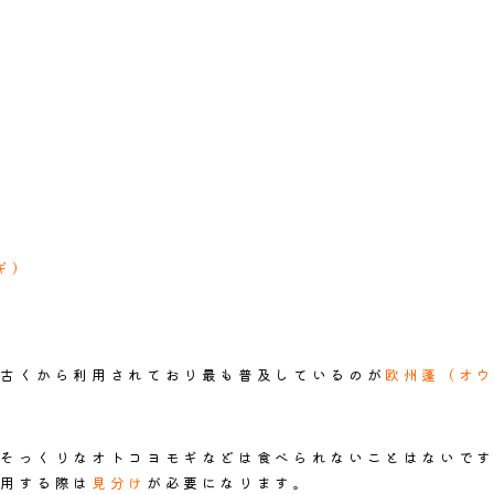
ギ）
古くから利用されており最も普及しているのが
欧州蓬（オ
そっくりな
オトコヨモギなどは食べられないことはないで
用する際は
見分け
が必要になります。