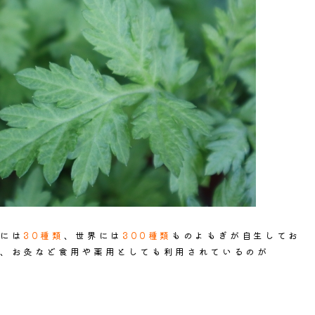
には
30種類
、世界には
300種類
ものよもぎが自生してお
、お灸など食用や薬用としても利用されているのが