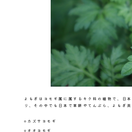
よもぎはヨモギ属に属するキク科の植物で、日本
り、その中でも日本で草餅やてんぷら、よもぎ茶
カズサヨモギ
オオヨモギ