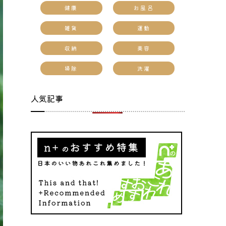
健康
お風呂
雑貨
運動
収納
美容
掃除
洗濯
人気記事