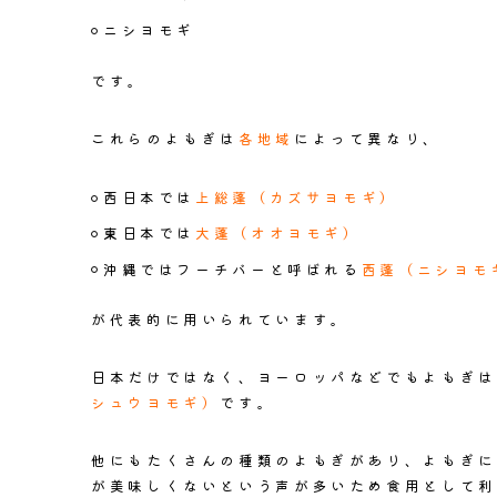
ニシヨモギ
です。
これらのよもぎは
各地域
によって異なり、
西日本では
上総蓬（カズサヨモギ）
東日本では
大蓬（オオヨモギ）
沖縄ではフーチバーと呼ばれる
西蓬（ニシヨモ
が代表的に用いられています。
日本だけではなく、ヨーロッパなどでもよもぎは
シュウヨモギ）
です。
他にもたくさんの種類のよもぎがあり、よもぎに
が美味しくない
という声が多いため食用として利