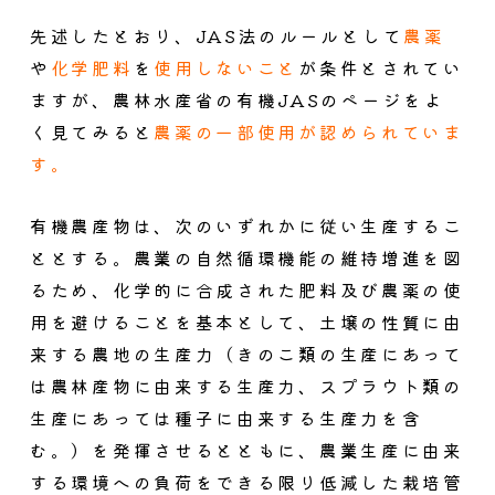
先述したとおり、JAS法のルールとして
農薬
や
化学肥料
を
使用しないこと
が条件とされてい
ますが、農林水産省の有機JASのページをよ
く見てみると
農薬の一部使用が認められていま
す。
有機農産物は、次のいずれかに従い生産するこ
ととする。農業の自然循環機能の維持増進を図
るため、化学的に合成された肥料及び農薬の使
用を避けることを基本として、土壌の性質に由
来する農地の生産力（きのこ類の生産にあって
は農林産物に由来する生産力、スプラウト類の
生産にあっては種子に由来する生産力を含
む。）を発揮させるとともに、農業生産に由来
する環境への負荷をできる限り低減した栽培管