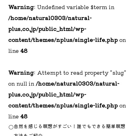
Warning
: Undefined variable $term in
/home/natural0303/natural-
plus.co.jp/public_html/wp-
content/themes/nplus/single-life.php
on
line
48
Warning
: Attempt to read property "slug"
on null in
/home/natural0303/natural-
plus.co.jp/public_html/wp-
content/themes/nplus/single-life.php
on
line
48
自然を感じる瞑想がすごい！誰でもできる簡単瞑想
方法をご紹介