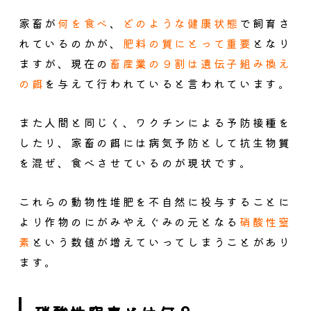
家畜が
何を食べ
、
どのような健康状態
で飼育さ
れているのかが、
肥料の質にとって重要
となり
ますが、現在の
畜産業の９割は遺伝子組み換え
の餌
を与えて行われていると言われています。
また人間と同じく、ワクチンによる予防接種を
したり、家畜の餌には病気予防として抗生物質
を混ぜ、食べさせているのが現状です。
これらの動物性堆肥を不自然に投与することに
より作物のにがみやえぐみの元となる
硝酸性窒
素
という数値が増えていってしまうことがあり
ます。