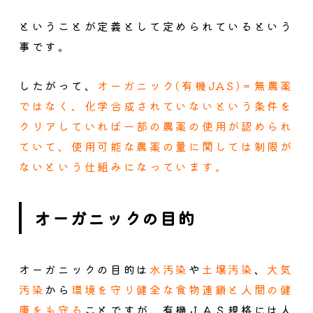
ということが定義として定められているという
事です。
したがって、
オーガニック(有機JAS)＝無農薬
ではなく、化学合成されていないという条件を
クリアしていれば一部の農薬の使用が認められ
ていて、使用可能な農薬の量に関しては制限が
ないという仕組みになっています。
オーガニックの目的
オーガニックの目的は
水汚染
や
土壌汚染
、
大気
汚染
から
環境を守り健全な食物連鎖と人間の健
康をも守る
ことですが、有機ＪＡＳ規格には人