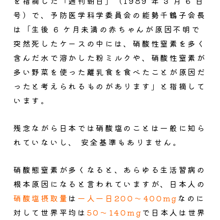
を指摘した「週刊朝日」（1989 年 3 月 6 日
号）で、予防医学科学委員会の能勢千鶴子会長
は「生後 6 ケ月未満の赤ちゃんが原因不明で
突然死したケースの中には、硝酸性窒素を多く
含んだ水で溶かした粉ミルクや、硝酸性窒素が
多い野菜を使った離乳食を食べたことが原因だ
ったと考えられるものがあります」と指摘して
います。
残念ながら日本では硝酸塩のことは一般に知ら
れていないし、 安全基準もありません。
硝酸態窒素が多くなると、あらゆる生活習病の
根本原因になると言われていますが、日本人の
硝酸塩摂取量
は
一人一日200～400mg
なのに
対して世界平均は
50～140mg
で日本人は世界