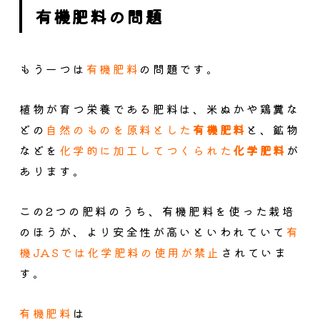
有機肥料の問題
もう一つは
有機肥料
の問題です。
植物が育つ栄養である肥料は、米ぬかや鶏糞な
どの
自然のものを原料とした
有機肥料
と、鉱物
などを
化学的に加工してつくられた
化学肥料
が
あります。
この2つの肥料のうち、有機肥料を使った栽培
のほうが、より安全性が高いといわれていて
有
機JASでは化学肥料の使用が禁止
されていま
す。
有機肥料
は