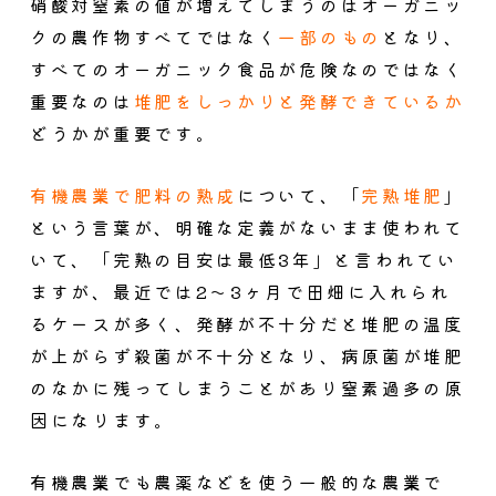
硝酸対窒素の値が増えてしまうのはオーガニッ
クの農作物すべてではなく
一部のもの
となり、
すべてのオーガニック食品が危険なのではなく
重要なのは
堆肥をしっかりと発酵できているか
どうかが重要です。
有機農業で肥料の熟成
について、「
完熟堆肥
」
という言葉が、明確な定義がないまま使われて
いて、「完熟の目安は最低3年」と言われてい
ますが、最近では2～3ヶ月で田畑に入れられ
るケースが多く、発酵が不十分だと堆肥の温度
が上がらず殺菌が不十分となり、病原菌が堆肥
のなかに残ってしまうことがあり窒素過多の原
因になります。
有機農業でも農薬などを使う一般的な農業で