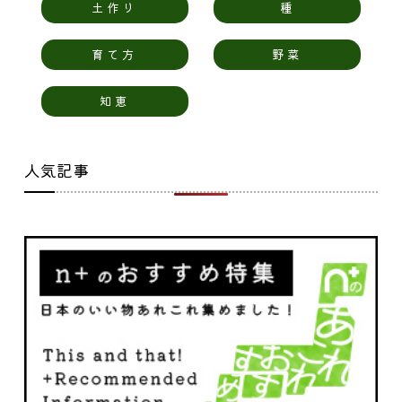
土作り
種
育て方
野菜
知恵
人気記事