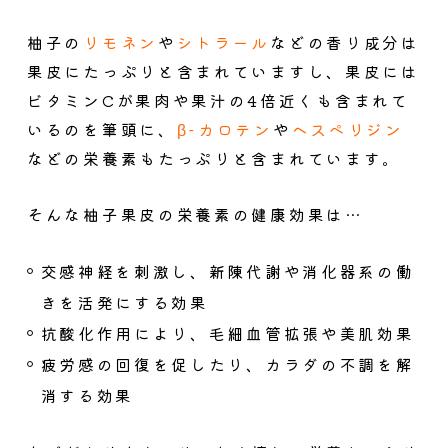
柚子の
リモネン
や
シトラール
などの香り成分は
果皮にたっぷりと含まれていますし、
果皮には
ビタミンCが果肉や果汁の4倍近くも含まれて
いる
のを筆頭に、
β-カロテン
や
ヘスペリジン
などの栄養素もたっぷりと含まれています。
そんな柚子果皮の栄養素の健康効果は…
交感神経を刺激し、新陳代謝や消化器系の働
きを活発にする効果
抗酸化作用により、毛細血管拡張や美肌効果
疲労感の回復を促したり、カラダの不調を解
消する効果