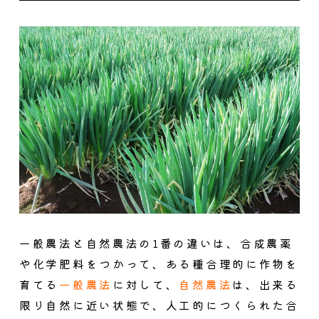
一般農法と自然農法の1番の違いは、
合成農薬
や化学肥料をつかって、ある種合理的に作物を
育てる
一般農法
に対して、
自然農法
は、出来る
限り自然に近い状態で、人工的につくられた合