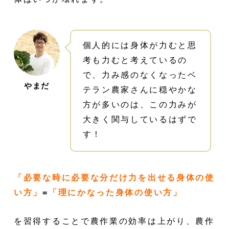
個人的には身体が力むと思
考も力むと考えているの
で、力み感のなくなったベ
テラン農家さんに穏やかな
方が多いのは、この力みが
大きく関与しているはずで
す！
「必要な時に必要な分だけ力を出せる身体の使
い方」
=
「理にかなった身体の使い方」
を習得することで農作業の効率は上がり、農作