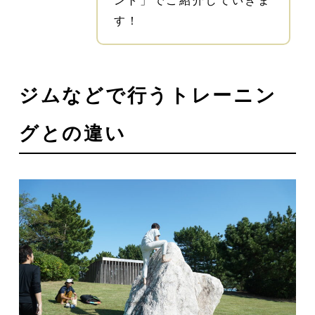
ント」でご紹介していきま
す！
ジムなどで行うトレーニン
グとの違い