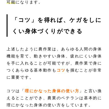
可能
になります。
「コツ」を得れば、ケガをしに
くい身体づくりができる
上述したように農作業は、あらゆる人間の身体
機能を育て、動きやすい身体、疲れにくい身体
を手に入れることが可能ですが、農作業で身に
つくあらゆる基本動作も
コツ
を掴むことが非常
に重要です。
コツは「
理にかなった身体の使い方
」と言い換
えるとことができ、農業のベテランは基本的に
理にかなった身体の使い方をしています。