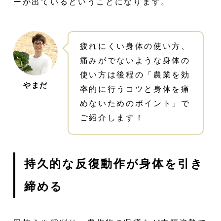
ーが出ているということになります。
疲れにくい身体の使い方、
痛みがでないような身体の
使い方は後程の「農業を効
率的に行うコツと身体を痛
めないためのポイント」で
ご紹介します！
持久的な反復動作が身体を引き
締める