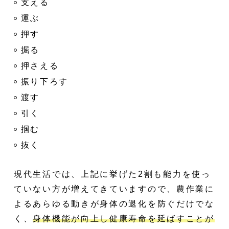
支える
運ぶ
押す
掘る
押さえる
振り下ろす
渡す
引く
掴む
抜く
現代生活では、上記に挙げた2割も能力を使っ
ていない方が増えてきていますので、農作業に
よるあらゆる動きが身体の退化を防ぐだけでな
く、
身体機能が向上し健康寿命を延ばすことが