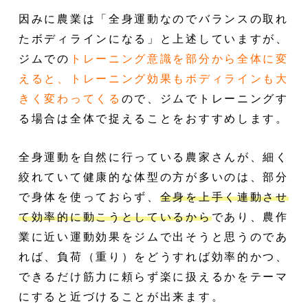
因みに農業は「全身運動なのでバランスの取れ
たボディラインになる」と上述していますが、
ジムでの
トレーニング意識を部分から全体に変
えると、トレーニング効果もボディラインも大
きく変わってくる
ので、ジムでトレーニングす
る場合は全体で捉えることをおすすめします。
全身運動を自然に行っている農家さんが、細く
絞れていて健康的な体型の方が多いのは、部分
で身体を使っておらず、
全身を上手く連動させ
て効率的に動こうとしているから
であり、農作
業に近い運動効果をジムで出そうと思うのであ
れば、負荷（重り）をどうすれば効率的かつ、
できるだけ筋力に頼らず楽に扱えるかをテーマ
にすると近づけることが出来ます。