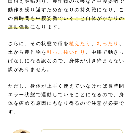
田植えや稲刈り、農作物の収穫など中腰姿勢で
動作を繰り返すためかなりの持久戦になり、こ
の
何時間も中腰姿勢でいること自体がかなりの
運動強度
になります。
さらに、その状態で稲を
植えたり
、
刈ったり
、
土から農作物を
引っこ抜いたり
、中腰で動きっ
ぱなしになる訳なので、身体が引き締まらない
訳がありません。
ただし、身体が上手く使えていなければ長時間
エラー状態で運動していることになるので、身
体を痛める原因にもなり得るので注意が必要で
す。