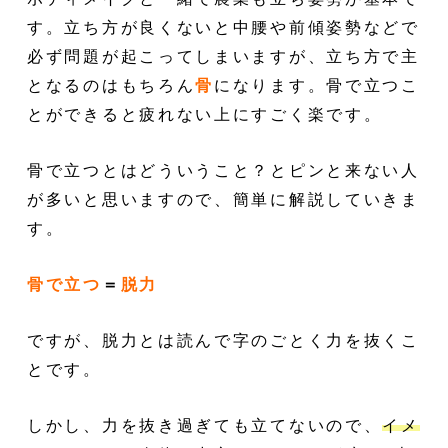
す。立ち方が良くないと中腰や前傾姿勢などで
必ず問題が起こってしまいますが、立ち方で主
となるのはもちろん
骨
になります。骨で立つこ
とができると疲れない上にすごく楽です。
骨で立つとはどういうこと？とピンと来ない人
が多いと思いますので、簡単に解説していきま
す。
骨で立つ
＝
脱力
ですが、脱力とは読んで字のごとく力を抜くこ
とです。
しかし、力を抜き過ぎても立てないので、
イメ