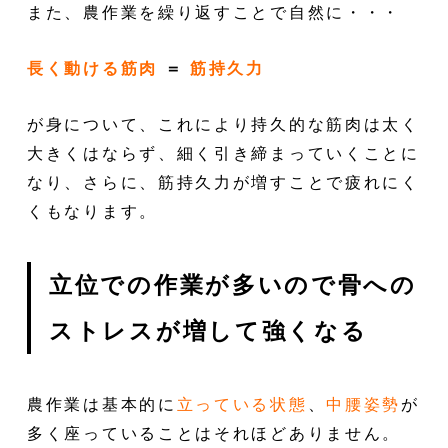
また、農作業を繰り返すことで自然に・・・
長く動ける筋肉
＝
筋持久力
が身について、これにより持久的な筋肉は太く
大きくはならず、細く引き締まっていくことに
なり、さらに、筋持久力が増すことで疲れにく
くもなります。
立位での作業が多いので骨への
ストレスが増して強くなる
農作業は基本的に
立っている状態
、
中腰姿勢
が
多く座っていることはそれほどありません。