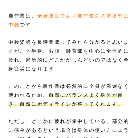
農作業は、
全身運動であり農作業の基本姿勢は
中腰
です。
中腰姿勢を長時間取ってみたら分かると思いま
すが、下半身、お腹、腰背部を中心に全体的に
疲れ、局所的にどこかがしんどいのではなく全
身疲労になります。
このことから農作業は必然的に全身が満遍なく
使われるため、
自然にバランスよく身体が働
き、自然にボディラインが整ってくれます。
ただし、どこかに疲れが集中している、部分的
に痛みがあるという場合は身体の使い方にエラ