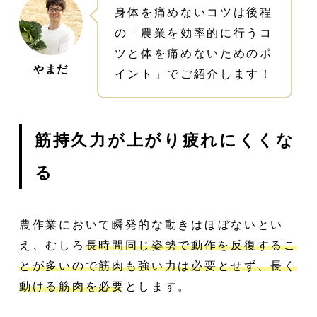
身体を痛めないコツは後程
の「農業を効率的に行うコ
ツと体を痛めないためのポ
イント」でご紹介します！
筋持久力が上がり疲れにくくな
る
農作業において瞬発的な動きはほぼないとい
え、むしろ
長時間同じ姿勢で動作を反復するこ
とが多いので筋肉も強い力は必要とせず、長く
動ける筋肉を必要
とします。