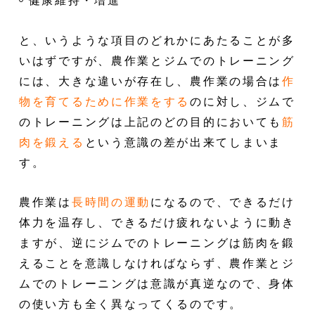
健康維持・増進
と、いうような項目のどれかにあたることが多
いはずですが、農作業とジムでのトレーニング
には、大きな違いが存在し、農作業の場合は
作
物を育てるために作業をする
のに対し、ジムで
のトレーニングは上記のどの目的においても
筋
肉を鍛える
という意識の差が出来てしまいま
す。
農作業は
長時間の運動
になるので、できるだけ
体力を温存し、できるだけ疲れないように動き
ますが、逆にジムでのトレーニングは筋肉を鍛
えることを意識しなければならず、農作業とジ
ムでのトレーニングは意識が真逆なので、身体
の使い方も全く異なってくるのです。