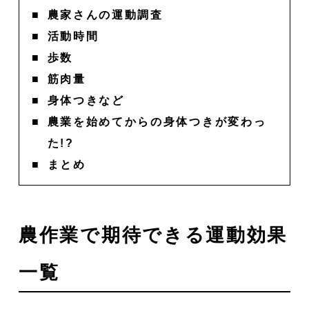
農家さんの運動調査
活動時間
歩数
筋肉量
身体つきなど
農業を始めてからの身体つきが変わっ
た!?
まとめ
農作業で期待できる運動効果
一覧