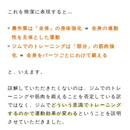
これを簡潔に表現すると…
農作業は「全体」の身体強化
＝
全身の連動
性を主体とした運動
ジムでのトレーニングは「部分」の筋肉強
化
＝
全身をパーツごとにわけて鍛える
と、いえます。
誤解していただきたくないのは、ジムでのトレ
ーニングや筋肉を鍛えることを否定している訳
ではなく、ジムで
どういう意識でトレーニング
するのかで運動効果が変わる
ということを説明
させていただきました。