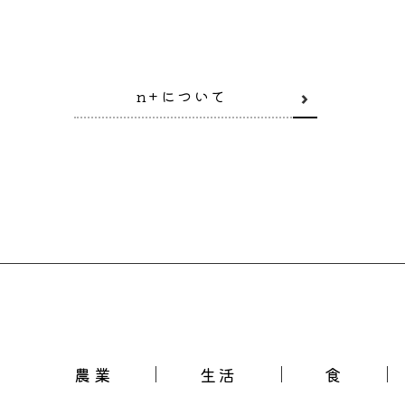
n+について
農業
生活
食